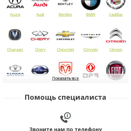
Acura
Audi
Bentley
BMW
Cadillac
Changan
Chery
Chevrolet
Chrysler
Citroen
Показать все
Daewoo
Datsun
Dodge
DongFeng
FIAT
Помощь специалиста
Звоните нам по телефону