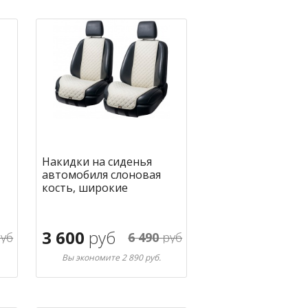
Накидки на сиденья
автомобиля слоновая
кость, широкие
3 600
руб
уб
6 490
руб
Вы экономите 2 890 руб.
В корзину
ное
в избранное