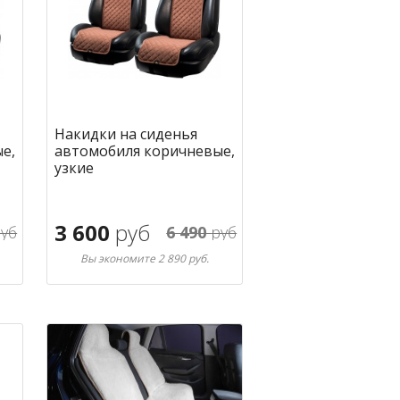
Накидки на сиденья
е,
автомобиля коричневые,
узкие
3 600
руб
уб
6 490
руб
Вы экономите 2 890 руб.
В корзину
ное
в избранное