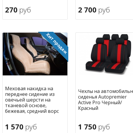
270
руб
2 700
руб
В корзину
В корзину
в избранное
в избран
Меховая накидка на
Чехлы на автомобиль
переднее сидение из
сиденья Autopremier
овечьей шерсти на
Active Pro Черный/
тканевой основе,
Красный
бежевая, средний ворс
1 570
руб
1 750
руб