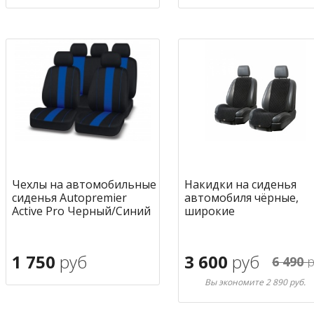
В корзину
В корзину
в избранное
в избран
Чехлы на автомобильные
Накидки на сиденья
сиденья Autopremier
автомобиля чёрные,
Active Pro Черный/Синий
широкие
1 750
руб
3 600
руб
6 490
р
Вы экономите 2 890 руб.
В корзину
в избранное
В корзину
в избран