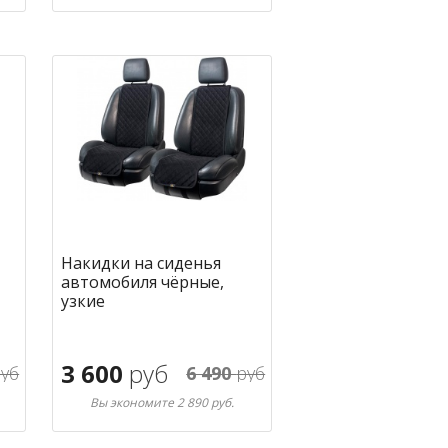
В корзину
ное
в избранное
Накидки на сиденья
автомобиля чёрные,
узкие
3 600
руб
уб
6 490
руб
Вы экономите 2 890 руб.
В корзину
ное
в избранное