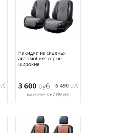
Накидки на сиденья
автомобиля серые,
широкие
3 600
руб
уб
6 490
руб
Вы экономите 2 890 руб.
В корзину
ное
в избранное