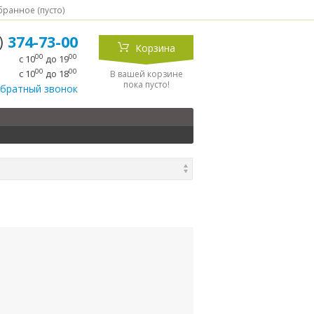
ранное (
пусто
)
5)
374-73-00
Корзина
00
00
с 10
до 19
00
00
с 10
до 18
В вашей корзине
пока пусто!
обратный звонок