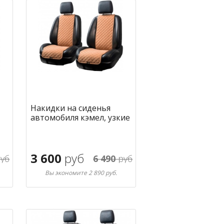
Накидки на сиденья
автомобиля кэмел, узкие
3 600
руб
уб
6 490
руб
Вы экономите 2 890 руб.
В корзину
ное
в избранное