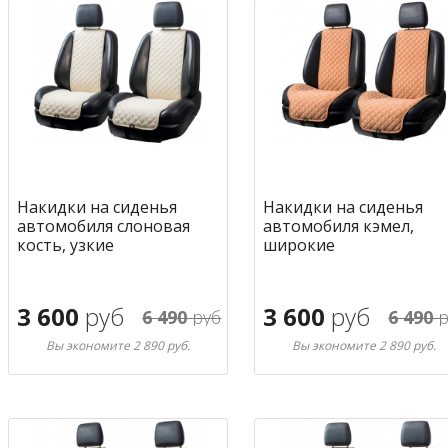
Накидки на сиденья
Накидки на сиденья
автомобиля слоновая
автомобиля кэмел,
кость, узкие
широкие
3 600
руб
3 600
руб
6 490
руб
6 490
р
Вы экономите 2 890 руб.
Вы экономите 2 890 руб.
В корзину
В корзину
в избранное
в избран