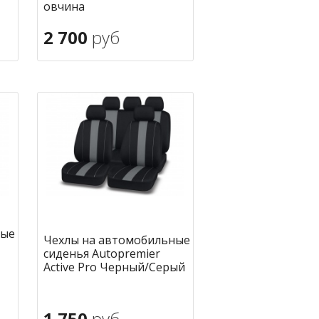
овчина
2 700
руб
В корзину
ное
в избранное
ные
Чехлы на автомобильные
сиденья Autopremier
Active Pro Черный/Серый
1 750
руб