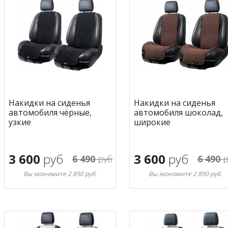
Накидки на сиденья
Накидки на сиденья
автомобиля чёрные,
автомобиля шоколад,
узкие
широкие
3 600
руб
3 600
руб
6 490
руб
6 490
р
Вы экономите 2 890 руб.
Вы экономите 2 890 руб.
В корзину
В корзину
в избранное
в избран