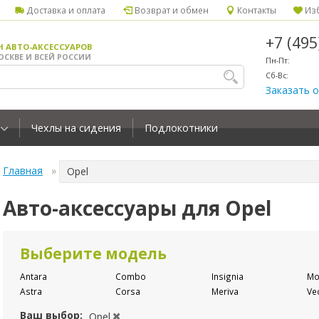
Доставка и оплата
Возврат и обмен
Контакты
Изб
+7 (49
Н АВТО-АКСЕССУАРОВ
ОСКВЕ И ВСЕЙ РОССИИ
Пн-Пт:
Сб-Вс:
Заказать 
Чехлы на сидения
Подлокотники
Главная
Opel
Авто-аксессуары для Opel
Выберите модель
Antara
Combo
Insignia
Mo
Astra
Corsa
Meriva
Ve
Ваш выбор:
Opel