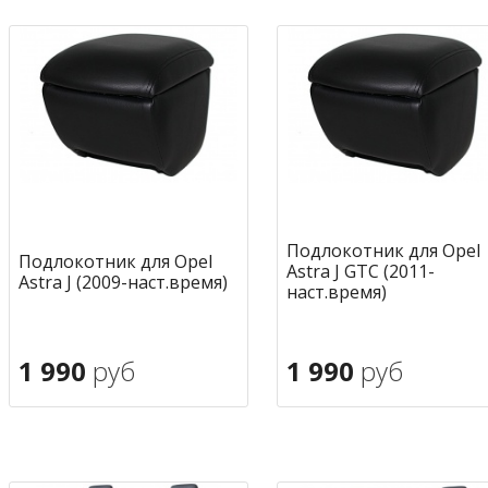
Подлокотник для Opel
Подлокотник для Opel
Astra J GTC (2011-
Astra J (2009-наст.время)
наст.время)
1 990
руб
1 990
руб
В корзину
В корзину
в избранное
в избран