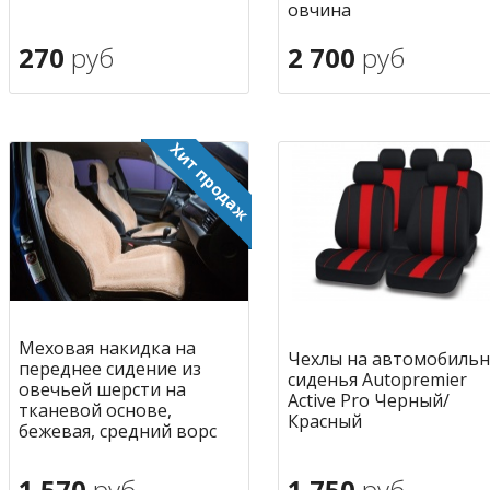
овчина
270
руб
2 700
руб
В корзину
В корзину
в избранное
в избран
Меховая накидка на
Чехлы на автомобиль
переднее сидение из
сиденья Autopremier
овечьей шерсти на
Active Pro Черный/
тканевой основе,
Красный
бежевая, средний ворс
1 570
руб
1 750
руб