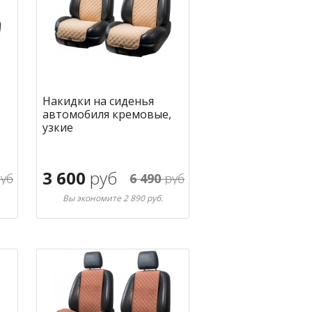
Накидки на сиденья
автомобиля кремовые,
узкие
3 600
руб
уб
6 490
руб
Вы экономите 2 890 руб.
В корзину
ное
в избранное