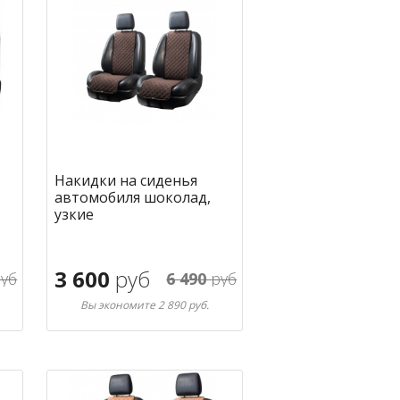
Накидки на сиденья
автомобиля шоколад,
узкие
3 600
руб
уб
6 490
руб
Вы экономите 2 890 руб.
В корзину
ное
в избранное