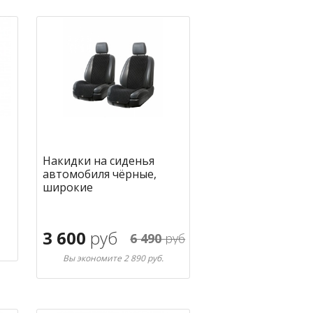
Накидки на сиденья
автомобиля чёрные,
широкие
3 600
руб
6 490
руб
Вы экономите 2 890 руб.
ное
В корзину
в избранное