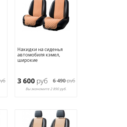
Накидки на сиденья
автомобиля кэмел,
широкие
3 600
руб
уб
6 490
руб
Вы экономите 2 890 руб.
В корзину
ное
в избранное