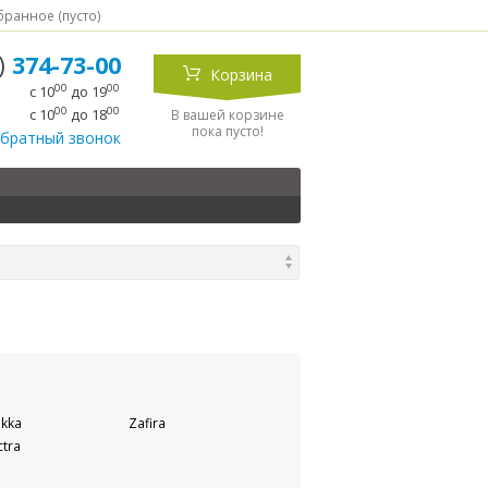
ранное (
пусто
)
5)
374-73-00
Корзина
00
00
с 10
до 19
00
00
с 10
до 18
В вашей корзине
пока пусто!
обратный звонок
kka
Zafira
ctra