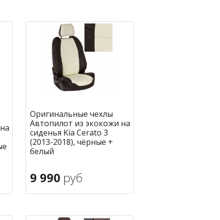
В корзину
ное
в избранное
Оригинальные чехлы
Автопилот из экокожи на
 на
сиденья Kia Cerato 3
(2013-2018), чёрные +
ые
белый
9 990
руб
В корзину
ное
в избранное