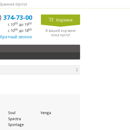
ранное (
пусто
)
5)
374-73-00
Корзина
00
00
с 10
до 19
00
00
с 10
до 18
В вашей корзине
пока пусто!
обратный звонок
Soul
Venga
Spectra
Sportage