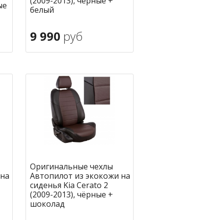
(2009-2013), чёрные +
ые
белый
9 990
руб
В корзину
ное
в избранное
Оригинальные чехлы
 на
Автопилот из экокожи на
сиденья Kia Cerato 2
(2009-2013), чёрные +
шоколад