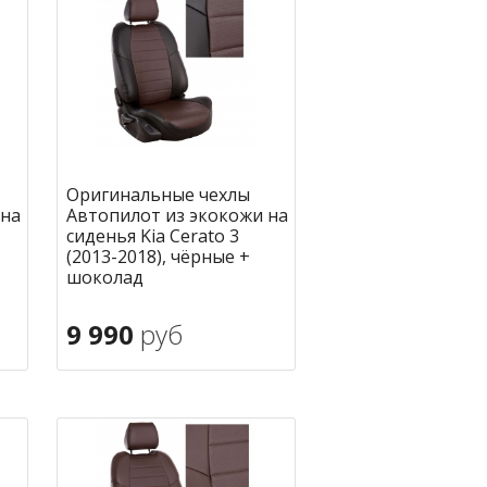
Оригинальные чехлы
 на
Автопилот из экокожи на
сиденья Kia Cerato 3
(2013-2018), чёрные +
шоколад
9 990
руб
В корзину
ное
в избранное