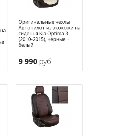
Оригинальные чехлы
Автопилот из экокожи на
 на
сиденья Kia Optima 3
(2010-2015), чёрные +
ые
белый
9 990
руб
В корзину
ное
в избранное