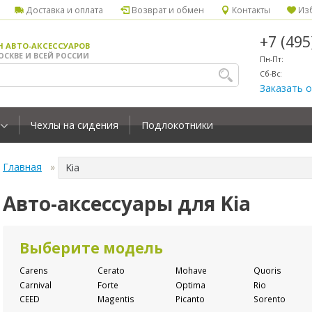
Доставка и оплата
Возврат и обмен
Контакты
Изб
+7 (49
Н АВТО-АКСЕССУАРОВ
ОСКВЕ И ВСЕЙ РОССИИ
Пн-Пт:
Сб-Вс:
Заказать 
Чехлы на сидения
Подлокотники
Главная
Kia
Авто-аксессуары для Kia
Выберите модель
Carens
Cerato
Mohave
Quoris
Carnival
Forte
Optima
Rio
CEED
Magentis
Picanto
Sorento