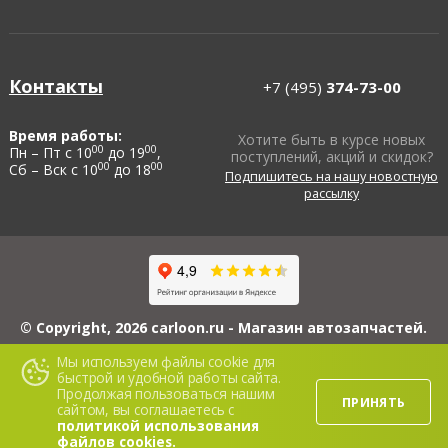
Контакты
+7 (495)
374-73-00
Время работы:
Хотите быть в курсе новых
00
00
Пн – Пт с 10
до 19
,
поступлений, акций и скидок?
00
00
Сб – Вск с 10
до 18
Подпишитесь на нашу новостную
рассылку
© Copyright, 2026 carloon.ru - Магазин автозапчастей.
ИП Блинов А.Ю., ИНН 503114560608, ОГРНИП 313503108100022, 426069,
Мы используем файлы cookie для
Республика Удмуртская, г. Ижевск, ул. 5-я Подлесная, д. 3, кв. 116.
быстрой и удобной работы сайта.
Сайт www.carloon.ru носит исключительно информационный характер и ни
Продолжая пользоваться нашим
при каких условиях не является публичной офертой. Для получения
ПРИНЯТЬ
подробной информации о стоимости материалов, пожалуйста, обращайтесь
сайтом, вы соглашаетесь с
в офис продаж.
политикой использования
файлов cookies.