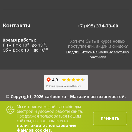
Контакты
+7 (495)
374-73-00
Время работы:
Хотите быть в курсе новых
00
00
Пн – Пт с 10
до 19
,
поступлений, акций и скидок?
00
00
Сб – Вск с 10
до 18
Подпишитесь на нашу новостную
рассылку
© Copyright, 2026 carloon.ru - Магазин автозапчастей.
ИП Блинов А.Ю., ИНН 503114560608, ОГРНИП 313503108100022, 426069,
Мы используем файлы cookie для
Республика Удмуртская, г. Ижевск, ул. 5-я Подлесная, д. 3, кв. 116.
быстрой и удобной работы сайта.
Сайт www.carloon.ru носит исключительно информационный характер и ни
Продолжая пользоваться нашим
при каких условиях не является публичной офертой. Для получения
ПРИНЯТЬ
подробной информации о стоимости материалов, пожалуйста, обращайтесь
сайтом, вы соглашаетесь с
в офис продаж.
политикой использования
файлов cookies.