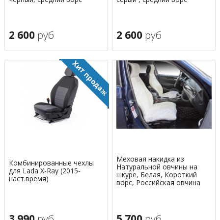
2 600
руб
2 600
руб
Меховая накидка из
Комбинированные чехлы
Натуральной овчины на
для Lada X-Ray (2015-
шкуре, Белая, Короткий
наст.время)
ворс, Российская овчина
3 990
руб
5 700
руб