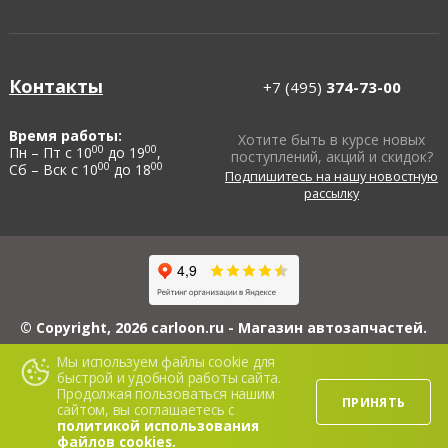
Контакты
+7 (495)
374-73-00
Время работы:
Хотите быть в курсе новых
00
00
Пн – Пт с 10
до 19
,
поступлений, акций и скидок?
00
00
Сб – Вск с 10
до 18
Подпишитесь на нашу новостную
рассылку
© Copyright, 2026 carloon.ru - Магазин автозапчастей.
ИП Блинов А.Ю., ИНН 503114560608, ОГРНИП 313503108100022, 426069,
Мы используем файлы cookie для
Республика Удмуртская, г. Ижевск, ул. 5-я Подлесная, д. 3, кв. 116.
быстрой и удобной работы сайта.
Сайт www.carloon.ru носит исключительно информационный характер и ни
Продолжая пользоваться нашим
при каких условиях не является публичной офертой. Для получения
ПРИНЯТЬ
подробной информации о стоимости материалов, пожалуйста, обращайтесь
сайтом, вы соглашаетесь с
в офис продаж.
политикой использования
файлов cookies.