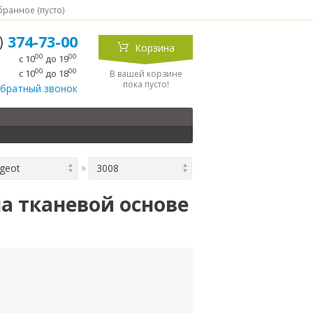
ранное (
пусто
)
5)
374-73-00
Корзина
00
00
с 10
до 19
00
00
с 10
до 18
В вашей корзине
пока пусто!
обратный звонок
geot
3008
а тканевой основе