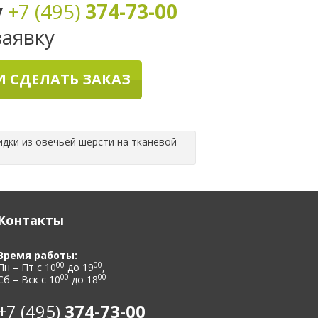
у
+7 (495)
374-73-00
заявку
 СДЕЛАТЬ ЗАКАЗ
идки из овечьей шерсти на тканевой
Контакты
Время работы:
00
00
Пн – Пт с 10
до 19
,
00
00
Сб – Вск с 10
до 18
+7 (495)
374-73-00