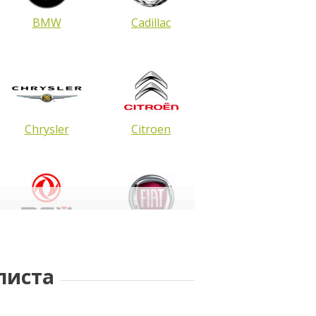
BMW
Cadillac
Chrysler
Citroen
DongFeng
FIAT
листа