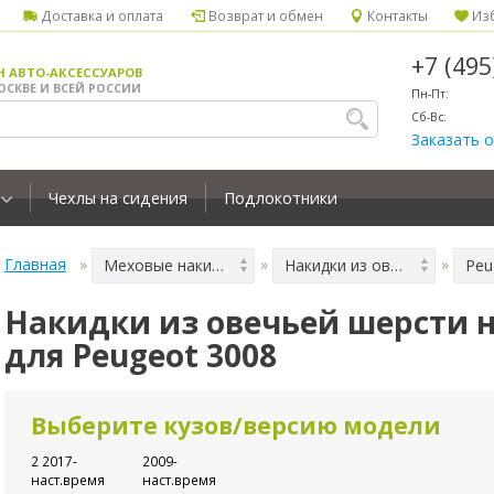
Доставка и оплата
Возврат и обмен
Контакты
Изб
+7 (49
Н АВТО-АКСЕССУАРОВ
ОСКВЕ И ВСЕЙ РОССИИ
Пн-Пт:
Сб-Вс:
Заказать 
Чехлы на сидения
Подлокотники
Главная
Меховые накидки на сиденья
Накидки из овечьей шерсти на тканевой основе
Peu
Накидки из овечьей шерсти н
для Peugeot 3008
Выберите кузов/версию модели
2 2017-
2009-
наст.время
наст.время