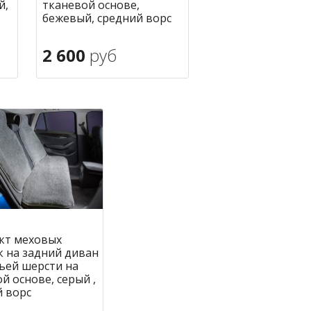
й,
тканевой основе,
бежевый, средний ворс
2 600
руб
В корзину
ное
в избранное
кт меховых
к на задний диван
ьей шерсти на
й основе, серый ,
й ворс