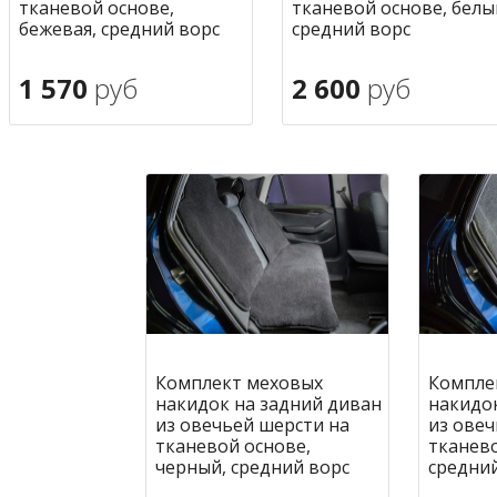
тканевой основе,
тканевой основе, белы
бежевая, средний ворс
средний ворс
1 570
руб
2 600
руб
В корзину
В корзину
в избранное
в избран
Комплект меховых
Компле
накидок на задний диван
накидо
из овечьей шерсти на
из овеч
тканевой основе,
тканево
черный, средний ворс
средни