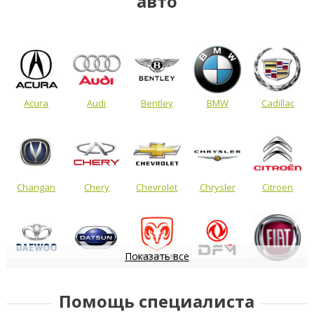
авто
Acura
Audi
Bentley
BMW
Cadillac
Changan
Chery
Chevrolet
Chrysler
Citroen
Показать все
Daewoo
Datsun
Dodge
DongFeng
FIAT
Помощь специалиста