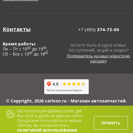
Контакты
+7 (495)
374-73-00
Время работы:
Хотите быть в курсе новых
00
00
Пн – Пт с 10
до 19
,
поступлений, акций и скидок?
00
00
Сб – Вск с 10
до 18
Подпишитесь на нашу новостную
рассылку
© Copyright, 2026 carloon.ru - Магазин автозапчастей.
ИП Блинов А.Ю., ИНН 503114560608, ОГРНИП 313503108100022, 426069,
Мы используем файлы cookie для
Республика Удмуртская, г. Ижевск, ул. 5-я Подлесная, д. 3, кв. 116.
быстрой и удобной работы сайта.
Сайт www.carloon.ru носит исключительно информационный характер и ни
Продолжая пользоваться нашим
при каких условиях не является публичной офертой. Для получения
ПРИНЯТЬ
подробной информации о стоимости материалов, пожалуйста, обращайтесь
сайтом, вы соглашаетесь с
в офис продаж.
политикой использования