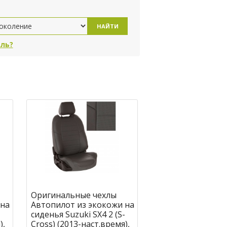
НАЙТИ
ль?
Оригинальные чехлы
 на
Автопилот из экокожи на
-
сиденья Suzuki SX4 2 (S-
),
Cross) (2013-наст.время),