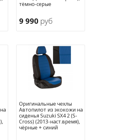
тёмно-серые
9 990
руб
В корзину
ное
в избранное
Оригинальные чехлы
 на
Автопилот из экокожи на
-
сиденья Suzuki SX4 2 (S-
),
Cross) (2013-наст.время),
чёрные + синий