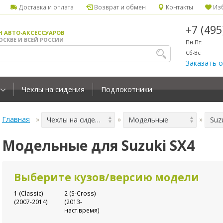
Доставка и оплата
Возврат и обмен
Контакты
Изб
+7 (49
Н АВТО-АКСЕССУАРОВ
ОСКВЕ И ВСЕЙ РОССИИ
Пн-Пт:
Сб-Вс:
Заказать 
Чехлы на сидения
Подлокотники
Главная
Чехлы на сидения
Модельные
Suz
Модельные для Suzuki SX4
Выберите кузов/версию модели
1 (Classic)
2 (S-Cross)
(2007-2014)
(2013-
наст.время)