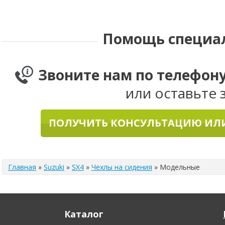
Daewoo
Datsun
Dodge
Помощь специа
Звоните нам по телефон
или оставьте 
ПОЛУЧИТЬ КОНСУЛЬТАЦИЮ ИЛИ
Главная
»
Suzuki
»
SX4
»
Чехлы на сидения
»
Модельные
Каталог