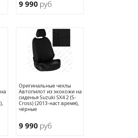
9 990
руб
В корзину
ное
в избранное
Оригинальные чехлы
 на
Автопилот из экокожи на
-
сиденья Suzuki SX4 2 (S-
),
Cross) (2013-наст.время),
чёрные
9 990
руб