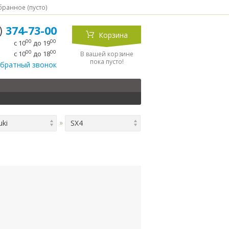
ранное (
пусто
)
5)
374-73-00
Корзина
00
00
с 10
до 19
00
00
с 10
до 18
В вашей корзине
пока пусто!
обратный звонок
uki
SX4