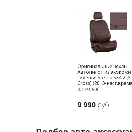
В корзину
В корзину
в избранное
в избран
Оригинальные чехлы
Автопилот из экокожи
сиденья Suzuki SX4 2 (S
Cross) (2013-наст.время
шоколад
9 990
руб
В корзину
в избран
Подбор авто-аксессуа