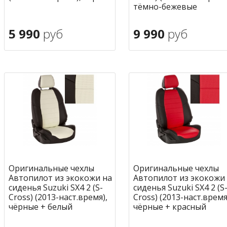
тёмно-бежевые
5 990
руб
9 990
руб
В корзину
В корзину
в избранное
в избран
Оригинальные чехлы
Оригинальные чехлы
Автопилот из экокожи на
Автопилот из экокожи
сиденья Suzuki SX4 2 (S-
сиденья Suzuki SX4 2 (S
Cross) (2013-наст.время),
Cross) (2013-наст.время
чёрные + белый
чёрные + красный