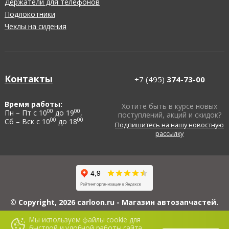
Держатели для телефонов
Подлокотники
Чехлы на сидения
Контакты
+7 (495)
374-73-00
Время работы:
Хотите быть в курсе новых
00
00
Пн – Пт с 10
до 19
,
поступлений, акций и скидок?
00
00
Сб – Вск с 10
до 18
Подпишитесь на нашу новостную
рассылку
© Copyright, 2026 carloon.ru - Магазин автозапчастей.
ИП Блинов А.Ю., ИНН 503114560608, ОГРНИП 313503108100022, 426069,
Мы используем файлы cookie для
Республика Удмуртская, г. Ижевск, ул. 5-я Подлесная, д. 3, кв. 116.
быстрой и удобной работы сайта.
Сайт www.carloon.ru носит исключительно информационный характер и ни