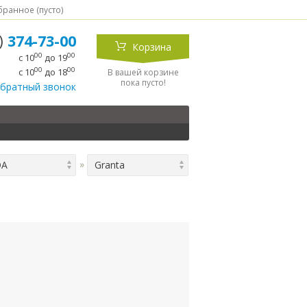
ранное (
пусто
)
5)
374-73-00
Корзина
00
00
с 10
до 19
00
00
с 10
до 18
В вашей корзине
пока пусто!
обратный звонок
DA
Granta