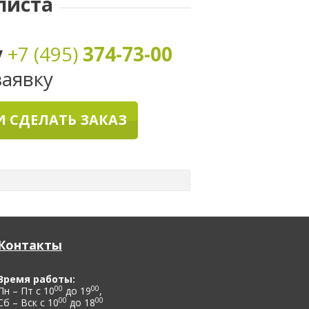
листа
у
+7 (495)
374-73-00
заявку
 СДЕЛАТЬ ЗАКАЗ
Контакты
Время работы:
00
00
Пн – Пт с 10
до 19
,
00
00
Сб – Вск с 10
до 18