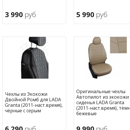
3 990
руб
5 990
руб
В корзину
В корзину
в избранное
в избран
Оригинальные чехлы
Чехлы из Экокожи
Автопилот из экокожи
Двойной Ромб для LADA
сиденья LADA Granta
Granta (2011-наст.время),
(2011-наст.время), тём
чёрные с серым
бежевые
6 290
руб
9 990
руб