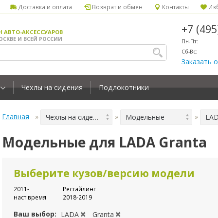
Доставка и оплата
Возврат и обмен
Контакты
Изб
+7 (49
Н АВТО-АКСЕССУАРОВ
ОСКВЕ И ВСЕЙ РОССИИ
Пн-Пт:
Сб-Вс:
Заказать 
Чехлы на сидения
Подлокотники
Главная
Чехлы на сидения
Модельные
LA
Модельные для LADA Granta
Выберите кузов/версию модели
2011-
Рестайлинг
наст.время
2018-2019
Ваш выбор:
LADA
Granta