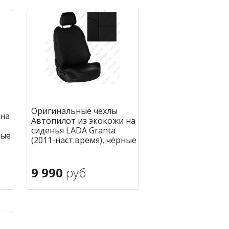
Оригинальные чехлы
 на
Автопилот из экокожи на
сиденья LADA Granta
ные
(2011-наст.время), чёрные
9 990
руб
В корзину
ное
в избранное