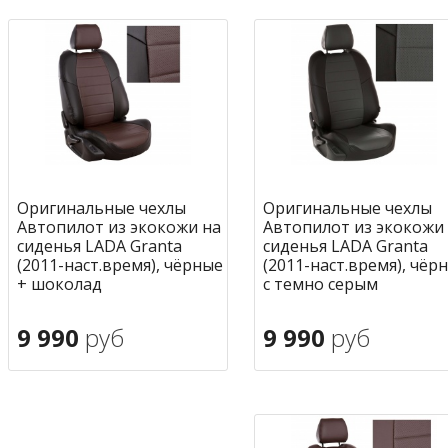
Оригинальные чехлы
Оригинальные чехлы
Автопилот из экокожи на
Автопилот из экокожи
сиденья LADA Granta
сиденья LADA Granta
(2011-наст.время), чёрные
(2011-наст.время), чёр
+ шоколад
с темно серым
9 990
руб
9 990
руб
В корзину
В корзину
в избранное
в избран