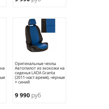
В корзину
ное
в избранное
Оригинальные чехлы
 на
Автопилот из экокожи на
сиденья LADA Granta
ные
(2011-наст.время), чёрные
+ синий
9 990
руб
В корзину
ное
в избранное