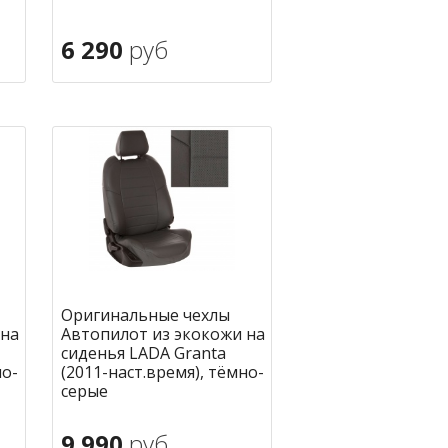
6 290
руб
В корзину
ное
в избранное
Оригинальные чехлы
 на
Автопилот из экокожи на
сиденья LADA Granta
но-
(2011-наст.время), тёмно-
серые
9 990
руб