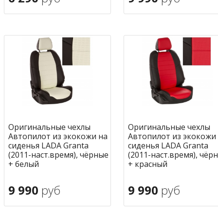
В корзину
В корзину
в избранное
в избран
Оригинальные чехлы
Оригинальные чехлы
Автопилот из экокожи на
Автопилот из экокожи
сиденья LADA Granta
сиденья LADA Granta
(2011-наст.время), чёрные
(2011-наст.время), чёр
+ белый
+ красный
9 990
руб
9 990
руб
В корзину
В корзину
в избранное
в избран