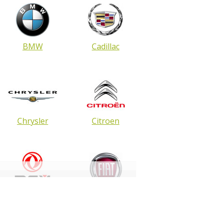
BMW
Cadillac
Chrysler
Citroen
DongFeng
FIAT