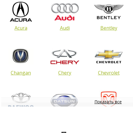
Acura
Audi
Bentley
Changan
Chery
Chevrolet
Показать все
Daewoo
Datsun
Dodge