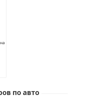
 на
ное
ров по авто