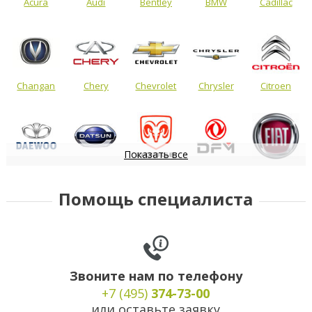
Acura
Audi
Bentley
BMW
Cadillac
Changan
Chery
Chevrolet
Chrysler
Citroen
Показать все
Daewoo
Datsun
Dodge
DongFeng
FIAT
Помощь специалиста
Звоните нам по телефону
+7 (495)
374-73-00
или оставьте заявку