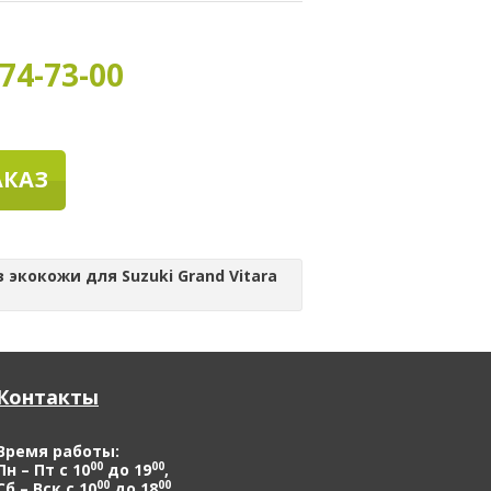
74-73-00
АКАЗ
 экокожи для Suzuki Grand Vitara
Контакты
Время работы:
00
00
Пн – Пт с 10
до 19
,
00
00
Сб – Вск с 10
до 18