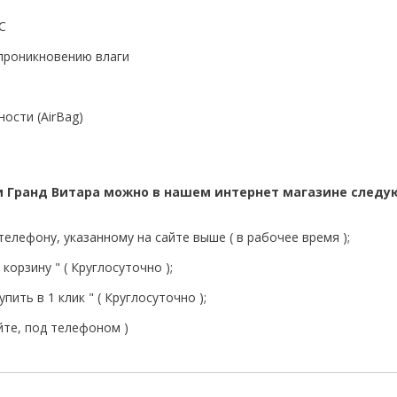
С
 проникновению влаги
ости (AirBag)
ки Гранд Витара можно в нашем интернет магазине след
елефону, указанному на сайте выше ( в рабочее время );
корзину " ( Круглосуточно );
пить в 1 клик " ( Круглосуточно );
йте, под телефоном )