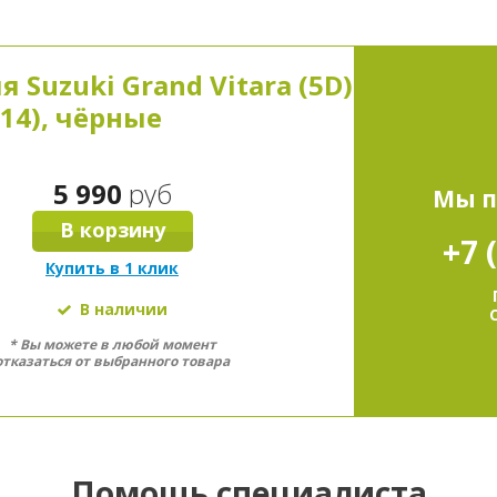
В корзину
в избранное
 Suzuki Grand Vitara (5D)
014), чёрные
5 990
руб
Мы п
В корзину
+7 
Купить в 1 клик
В наличии
* Вы можете в любой момент
отказаться от выбранного товара
Помощь специалиста