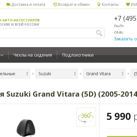
Доставка и оплата
Возврат и обмен
Контакты
Изб
+7 (49
Н АВТО-АКСЕССУАРОВ
ОСКВЕ И ВСЕЙ РОССИИ
Пн-Пт:
Сб-Вс:
Заказать 
Чехлы на сидения
Подлокотники
ельные
Suzuki
Grand Vitara
Suzuki Grand Vitara (5D) (2005-201
5 990