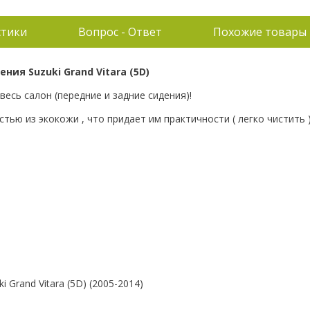
стики
Вопрос - Ответ
Похожие товары
ия Suzuki Grand Vitara (5D)
весь салон (передние и задние сидения)!
тью из экокожи , что придает им практичности ( легко чистить 
 Grand Vitara (5D) (2005-2014)