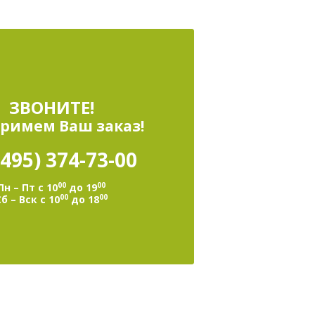
ЗВОНИТЕ!
римем Ваш заказ!
(495)
374-73-00
00
00
Пн – Пт с 10
до 19
00
00
Сб – Вск с 10
до 18