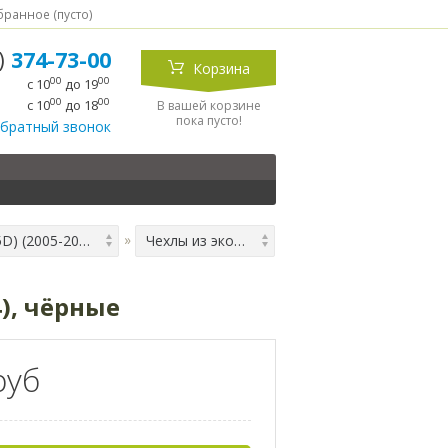
ранное (
пусто
)
5)
374-73-00
Корзина
00
00
с 10
до 19
00
00
с 10
до 18
В вашей корзине
пока пусто!
обратный звонок
(5D) (2005-2014)
Чехлы из экокожи для Suzuki Grand Vitara (5D) (2005-2014), чёрные
4), чёрные
руб