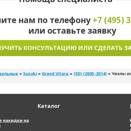
ните нам по телефону
+7 (495)
3
или оставьте заявку
УЧИТЬ КОНСУЛЬТАЦИЮ ИЛИ СДЕЛАТЬ З
дельные
»
Suzuki
»
Grand Vitara
»
(5D) (2005-2014)
»
Чехлы из
Каталог
 накидки на
я